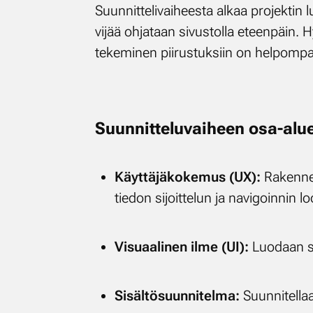
Suun­nit­te­li­vai­hees­ta al­kaa pro­jek­t
vi­jää oh­ja­taan si­vus­tol­la eteen­päin. H
te­ke­mi­nen pii­rus­tuk­siin on hel­pom­p
Suun­nit­te­lu­vai­heen osa-alu­
Käyt­tä­jä­ko­ke­mus (UX):
Ra­ken­ne­
tie­don si­joit­te­lun ja na­vi­goin­nin l
Vi­su­aa­li­nen il­me (UI):
Luo­daan si­v
Si­säl­tö­suun­ni­tel­ma:
Suun­ni­tel­laa