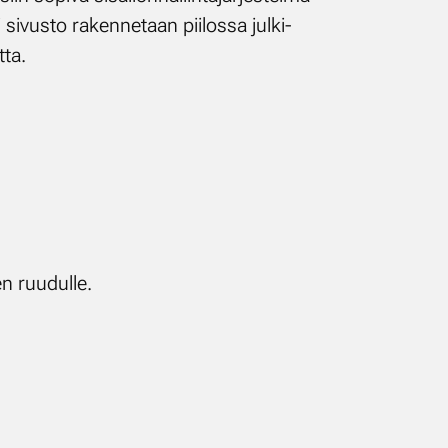
si­vus­to ra­ken­ne­taan pii­los­sa jul­ki­
­ta.
en ruu­dul­le.