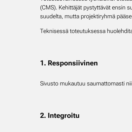
(CMS). Ke­hit­tä­jät pys­tyt­tä­vät en­sin su
suu­del­ta, mut­ta pro­jek­ti­ryh­mä pää­se
Tek­ni­ses­sä to­teu­tuk­ses­sa huo­leh­di­ta
1. Res­pon­sii­vi­nen
Si­vus­to mu­kau­tuu sau­mat­to­mas­ti niin 
2. In­tegroi­tu