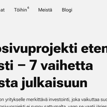
6
at
Töihin
Meistä
Blogi
sivuprojekti ete
ti – 7 vaihetta
sta julkaisuun
yritykselle merkittävä investointi, joka vaikuttaa su
ivuprojekti ei synny sattumalta, vaan se vaatii järje