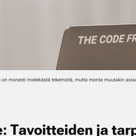
lu on monesti mielekästä tekemistä, mutta monta muutakin asia
e: Ta­voit­tei­den ja tar