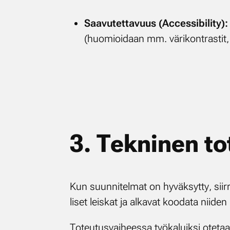
Saa­vu­tet­ta­vuus (Acces­si­bi­li­ty):
(huo­mioi­daan mm. vä­ri­kont­ras­tit, 
3. Tek­ni­nen to
Kun suun­ni­tel­mat on hy­väk­syt­ty, siir­r
li­set leis­kat ja al­ka­vat koo­da­ta nii­den
To­teu­tus­vai­hees­sa työ­ka­luik­si ote­taan 