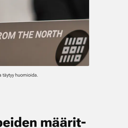
a täytyy huomioida.
­pei­den mää­rit­