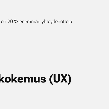
e­na on 20 % enem­män yh­tey­den­ot­to­ja
tö­ko­ke­mus (UX)