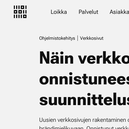
Loikka
Palvelut
Asiakka
Ohjelmistokehitys
Verkkosivut
Näin verkko
onnistunees
suunnittelu
Uusien verkkosivujen rakentaminen on 
brändimielikuvaan. Onnistunut verkkos