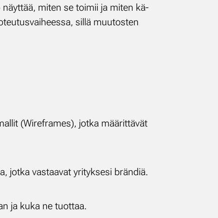
to näyt­tää, mi­ten se toi­mii ja mi­ten kä­
to­teu­tus­vai­hees­sa, sil­lä muu­tos­ten
l­lit (Wi­re­fra­mes), jot­ka mää­rit­tä­vät
a, jot­ka vas­taa­vat yri­tyk­se­si brän­diä.
­taan ja ku­ka ne tuot­taa.