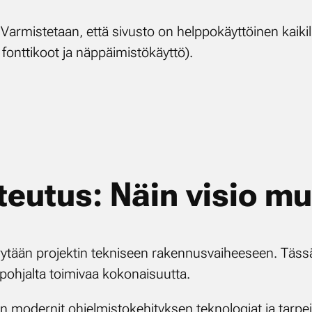
Var­mis­te­taan, et­tä si­vus­to on help­po­käyt­töi­nen kai­kil­l
font­ti­koot ja näp­päi­mis­tö­käyt­tö).
­teu­tus: Näin vi­sio mu
y­tään pro­jek­tin tek­ni­seen ra­ken­nus­vai­hee­seen. Täs­sä v
 poh­jal­ta toi­mi­vaa ko­ko­nai­suut­ta.
mo­der­nit oh­jel­mis­to­ke­hi­tyk­sen tek­no­lo­giat ja tar­pei­sii