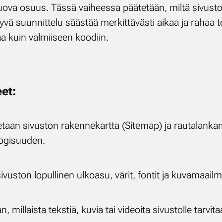
in luo­va osuus. Täs­sä vai­hees­sa pää­te­tään, mil­tä si­vus­
y­vä suun­nit­te­lu sääs­tää mer­kit­tä­väs­ti ai­kaa ja ra­haa 
aa kuin val­mii­seen koo­diin.
eet:
taan si­vus­ton ra­ken­ne­kart­ta (Si­te­map) ja rau­ta­lan­ka­ma
oo­gi­suu­den.
us­ton lo­pul­li­nen ul­koa­su, vä­rit, fon­tit ja ku­va­maa­il­m
n, mil­lais­ta teks­tiä, ku­via tai vi­deoi­ta si­vus­tol­le tar­vi