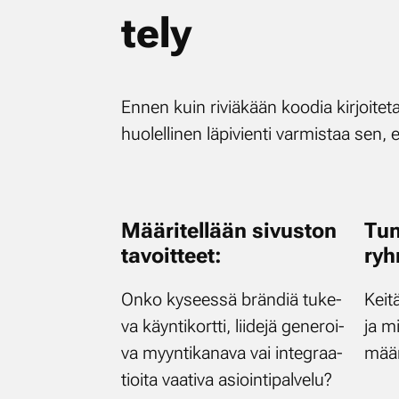
te­ly
En­nen kuin ri­viä­kään koo­dia kir­joi­te­t
huo­lel­li­nen lä­pi­vien­ti var­mis­taa sen, e
Mää­ri­tel­lään si­vus­ton
Tun
ta­voit­teet:
ryh
On­ko ky­sees­sä brän­diä tu­ke­
Kei­t
va käyn­ti­kort­ti, lii­de­jä ge­ne­roi­
ja mi­
va myyn­ti­ka­na­va vai in­te­graa­
mää
tioi­ta vaa­ti­va asioin­ti­pal­ve­lu?