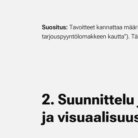
Suo­si­tus:
Ta­voit­teet kan­nat­taa mää­r
tar­jous­pyyn­tö­lo­mak­keen kaut­ta"). T
2. Suun­nit­te­lu
ja vi­su­aa­li­suu