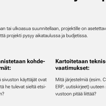
aan tai ul­koa­sua suun­ni­tel­laan, pro­jek­til­le on ase­tet­
t­tä pro­jek­ti py­syy ai­ka­tau­lus­sa ja bud­je­tis­sa.
­nis­te­taan koh­de­
Kar­toi­te­taan tek­ni­
­mät:
vaa­ti­muk­set:
ä si­vus­ton käyt­tä­jät ovat
Mi­tä jär­jes­tel­miä (esim.
tä he tu­le­vat siel­tä et­si­
ERP, uu­tis­kir­jeet) uu­teen 
n?
vus­toon pi­tää liit­tää?