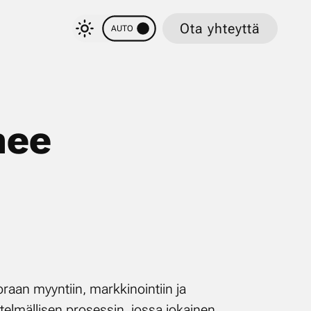
Ota yhteyttä
AUTO
nee
oraan myyntiin, markkinointiin ja
stelmällisen prosessin, jossa jokainen