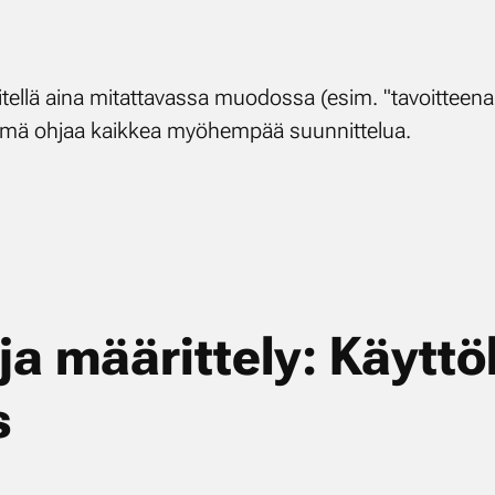
i­tel­lä ai­na mi­tat­ta­vas­sa muo­dos­sa (esim. "ta­voit­te
ä­mä oh­jaa kaik­kea myö­hem­pää suun­nit­te­lua.
 ja mää­rit­te­ly: Käyt­
s