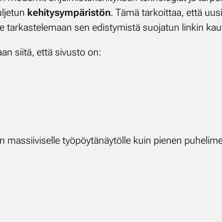
l­je­tun
ke­hi­ty­sym­pä­ris­tön
. Tä­mä tar­koit­taa, et­tä uusi 
e tar­kas­te­le­maan sen edis­ty­mis­tä suo­ja­tun lin­kin kaut
an sii­tä, et­tä si­vus­to on:
mas­sii­vi­sel­le työ­pöy­tä­näy­töl­le kuin pie­nen pu­he­li­m