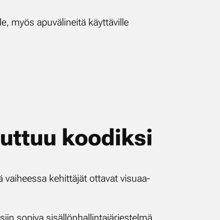
e, myös apu­vä­li­nei­tä käyt­tä­vil­le
ut­tuu koo­dik­si
ai­hees­sa ke­hit­tä­jät ot­ta­vat vi­su­aa­
n so­pi­va si­säl­lön­hal­lin­ta­jär­jes­tel­mä