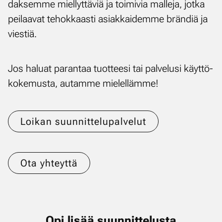
dak­sem­me miel­lyt­tä­viä ja toi­mi­via mal­le­ja, jot­ka
pei­laa­vat te­hok­kaas­ti asiak­kai­dem­me brän­diä ja
vies­tiä.
Jos ha­luat pa­ran­taa tuot­tee­si tai pal­ve­lusi käyt­tö­
ko­ke­mus­ta, au­tam­me mie­lel­läm­me!
Loikan suunnittelupalvelut
Ota yhteyttä
Opi li­sää suun­nit­te­lus­ta