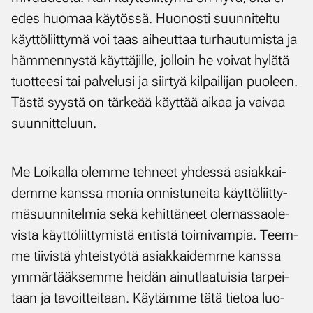
edes huo­maa käy­tös­sä. Huo­nos­ti suun­ni­tel­tu
käyt­tö­liit­ty­mä voi taas ai­heut­taa tur­hau­tu­mis­ta ja
häm­men­nys­tä käyt­tä­jil­le, jol­loin he voi­vat hy­lä­tä
tuot­tee­si tai pal­ve­lusi ja siir­tyä kil­pai­li­jan puo­leen.
Täs­tä syys­tä on tär­ke­ää käyt­tää ai­kaa ja vai­vaa
suun­nit­te­luun.
Me Loi­kal­la olem­me teh­neet yh­des­sä asiak­kai­
dem­me kans­sa mo­nia on­nis­tu­nei­ta käyt­tö­liit­ty­
mä­suun­ni­tel­mia se­kä ke­hit­tä­neet ole­mas­sao­le­
vis­ta käyt­tö­liit­ty­mis­tä en­tis­tä toi­mi­vam­pia. Teem­
me tii­vis­tä yh­teis­työ­tä asiak­kai­dem­me kans­sa
ym­mär­tääk­sem­me hei­dän ai­nut­laa­tui­sia tar­pei­
taan ja ta­voit­tei­taan. Käy­täm­me tä­tä tie­toa luo­