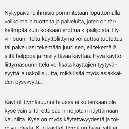
Ny­ky­päi­vä­nä ih­mi­siä pom­mi­te­taan lo­put­to­mal­la
va­li­koi­mal­la tuot­tei­ta ja pal­ve­lui­ta, jo­ten on tär­
keäm­pää kuin kos­kaan erot­tua kil­pai­li­jois­ta. Hy­
vin suun­ni­tel­tu käyt­tö­liit­ty­mä voi aut­taa tuo­tet­ta­si
tai pal­ve­lua­si te­ke­mään juu­ri sen, eli te­ke­mäl­lä
sii­tä help­poa ja miel­lyt­tä­vää käyt­tää. Hy­vä käyt­tö­
liit­ty­mä­suun­nit­te­lu voi li­sä­tä käyt­tä­jien tyy­ty­väi­
syyt­tä ja us­kol­li­suut­ta, mi­kä li­sää myös asiak­kai­
den py­sy­vyyt­tä.
Käyt­tö­liit­ty­mä­suun­nit­te­lus­sa ei kui­ten­kaan ole
ky­se vain sii­tä, et­tä saam­me jo­tain näyt­tä­mään
kau­niil­ta. Ky­se on myös käy­tet­tä­vyy­des­tä ja toi­
mi­vuu­des­ta. Kun käyt­tö­liit­ty­mä on hy­vä, si­tä ei