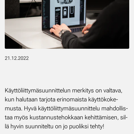
21.12.2022
Käyt­tö­liit­ty­mä­suun­nit­te­lun mer­ki­tys on val­ta­va,
kun ha­lu­taan tar­jo­ta erin­omais­ta käyt­tö­ko­ke­
mus­ta. Hy­vä käyt­tö­liit­ty­mä­suun­nit­te­lu mah­dol­lis­
taa myös kus­tan­nus­te­hok­kaan ke­hit­tä­mi­sen, sil­
lä hy­vin suun­ni­tel­tu on jo puo­lik­si teh­ty!