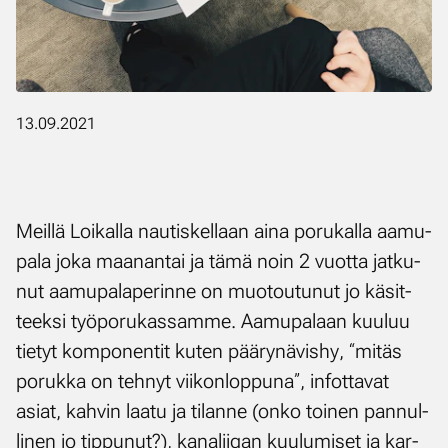
13.09.2021
Meil­lä Loi­kal­la nau­tis­kel­laan ai­na po­ru­kal­la aa­mu­
pa­la jo­ka maa­nan­tai ja tä­mä noin 2 vuot­ta jat­ku­
nut aa­mu­pa­la­pe­rin­ne on muo­tou­tu­nut jo kä­sit­
teek­si työ­po­ru­kas­sam­me. Aa­mu­pa­laan kuu­luu
tie­tyt kom­po­nen­tit ku­ten pää­ry­nä­vis­hy, “mi­täs
po­ruk­ka on teh­nyt vii­kon­lop­pu­na”, in­fot­ta­vat
asiat, kah­vin laa­tu ja ti­lan­ne (on­ko toi­nen pan­nul­
li­nen jo tip­pu­nut?), ka­na­lii­gan kuu­lu­mi­set ja kar­