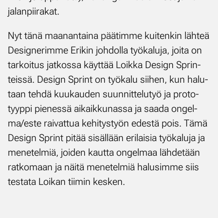
ja­lan­pii­ra­kat.
Nyt tä­nä maa­nan­tai­na pää­tim­me kui­ten­kin läh­teä
De­sig­ne­rim­me Eri­kin joh­dol­la työ­ka­lu­ja, joi­ta on
tar­koi­tus jat­kos­sa käyt­tää Loik­ka De­sign Sprin­
teis­sä. De­sign Sprint on työ­ka­lu sii­hen, kun ha­lu­
taan teh­dä kuu­kau­den suun­nit­te­lu­työ ja pro­to­
tyyp­pi pie­nes­sä ai­kaik­ku­nas­sa ja saa­da on­gel­
ma/es­te rai­vat­tua ke­hi­tys­työn edes­tä pois. Tä­mä
De­sign Sprint pi­tää si­säl­lään eri­lai­sia työ­ka­lu­ja ja
me­ne­tel­miä, joi­den kaut­ta on­gel­maa läh­de­tään
rat­ko­maan ja näi­tä me­ne­tel­miä ha­lusim­me siis
tes­ta­ta Loi­kan tii­min kes­ken.