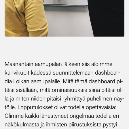
Maa­nan­tain aa­mu­pa­lan jäl­keen siis aloim­me
kah­vi­ku­pit kä­des­sä suun­nit­te­le­maan dash­boar­
dia Loi­kan aa­mu­pa­lal­le. Mi­tä tä­mä dash­board pi­
täi­si si­säl­lään, mi­tä omi­nai­suuk­sia sii­nä pi­täi­si ol­
la ja mi­ten nii­den pi­täi­si ryh­mit­tyä pu­he­li­men näy­
töl­le. Lop­pu­tu­lok­set oli­vat to­del­la opet­ta­vai­sia:
Olim­me kaik­ki lä­hes­ty­neet on­gel­maa to­del­la eri
nä­kö­kul­mas­ta ja ih­mis­ten pii­rus­tuk­sis­ta pys­tyi