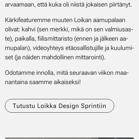
ar­vaa­maan, et­tä ku­ka oli niis­tä jo­kai­sen piir­tä­nyt.
Kär­ki­fea­tu­rem­me muu­ten Loi­kan aa­mu­pa­laan
oli­vat: kah­vi (sen merk­ki, mi­kä on sen val­miusas­
te), pai­kal­la, fii­lis­mit­ta­ris­to (en­nen ja jäl­keen aa­
mu­pa­lan), vi­deo­yh­teys etä­osal­lis­tu­jil­le ja kuu­lu­mi­
set (ja näi­den mah­dol­li­nen mit­ta­roin­ti).
Odo­tam­me in­nol­la, mi­tä seu­raa­van vii­kon maa­
nan­tai­na saam­me ai­kai­sek­si!
Tutustu Loikka Design Sprintiin