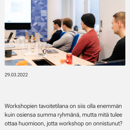
29.03.2022
Works­ho­pien ta­voi­te­ti­la­na on siis ol­la enem­män
kuin osien­sa sum­ma ryh­mä­nä, mut­ta mi­tä tu­lee
ot­taa huo­mioon, jot­ta works­hop on on­nis­tu­nut?