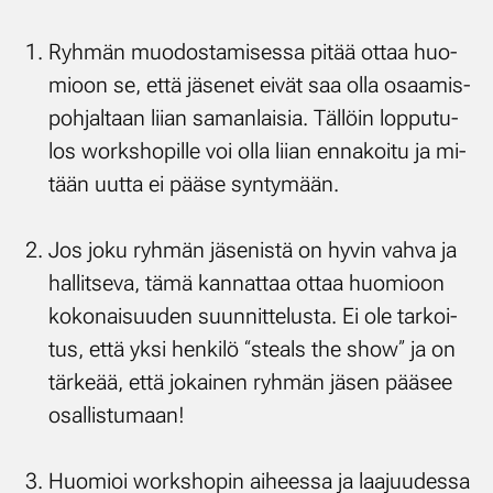
Ryh­män muo­dos­ta­mi­ses­sa pi­tää ot­taa huo­
mioon se, et­tä jä­se­net ei­vät saa ol­la osaa­mis­
poh­jal­taan lii­an sa­man­lai­sia. Täl­löin lop­pu­tu­
los works­ho­pil­le voi ol­la lii­an en­na­koi­tu ja mi­
tään uut­ta ei pää­se syn­ty­mään.
Jos jo­ku ryh­män jä­se­nis­tä on hy­vin vah­va ja
hal­lit­se­va, tä­mä kan­nat­taa ot­taa huo­mioon
ko­ko­nai­suu­den suun­nit­te­lus­ta. Ei ole tar­koi­
tus, et­tä yk­si hen­ki­lö “steals the show” ja on
tär­ke­ää, et­tä jo­kai­nen ryh­män jä­sen pää­see
osal­lis­tu­maan!
Huo­mioi works­ho­pin ai­hees­sa ja laa­juu­des­sa