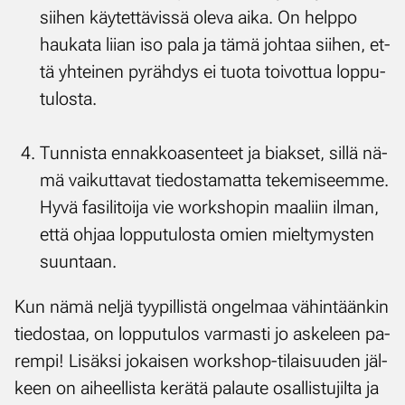
sii­hen käy­tet­tä­vis­sä ole­va ai­ka. On help­po
hau­ka­ta lii­an iso pa­la ja tä­mä joh­taa sii­hen, et­
tä yh­tei­nen py­räh­dys ei tuo­ta toi­vot­tua lop­pu­
tu­los­ta.
Tun­nis­ta en­nak­koa­sen­teet ja biak­set, sil­lä nä­
mä vai­kut­ta­vat tie­dos­ta­mat­ta te­ke­mi­seem­me.
Hy­vä fa­si­li­toi­ja vie works­ho­pin maa­liin il­man,
et­tä oh­jaa lop­pu­tu­los­ta omien miel­ty­mys­ten
suun­taan.
Kun nä­mä nel­jä tyy­pil­lis­tä on­gel­maa vä­hin­tään­kin
tie­dos­taa, on lop­pu­tu­los var­mas­ti jo as­ke­leen pa­
rem­pi! Li­säk­si jo­kai­sen works­hop-ti­lai­suu­den jäl­
keen on ai­heel­lis­ta ke­rä­tä pa­lau­te osal­lis­tu­jil­ta ja