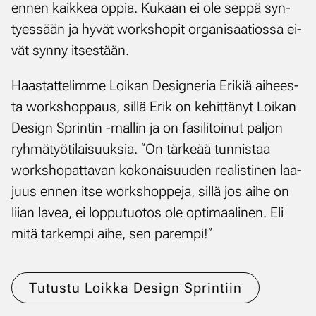
en­nen kaik­kea op­pia. Ku­kaan ei ole sep­pä syn­
tyes­sään ja hy­vät works­ho­pit or­ga­ni­saa­tios­sa ei­
vät syn­ny it­ses­tään.
Haas­tat­te­lim­me Loi­kan De­sig­ne­ria Eri­kiä ai­hees­
ta works­hop­paus, sil­lä Erik on ke­hit­tä­nyt Loi­kan
De­sign Sprin­tin -mal­lin ja on fa­si­li­toi­nut pal­jon
ryh­mä­työ­ti­lai­suuk­sia. “On tär­ke­ää tun­nis­taa
works­ho­pat­ta­van ko­ko­nai­suu­den rea­lis­ti­nen laa­
juus en­nen it­se works­hop­pe­ja, sil­lä jos ai­he on
lii­an la­vea, ei lop­pu­tuo­tos ole op­ti­maa­li­nen. Eli
mi­tä tar­kem­pi ai­he, sen pa­rem­pi!”
Tutustu Loikka Design Sprintiin