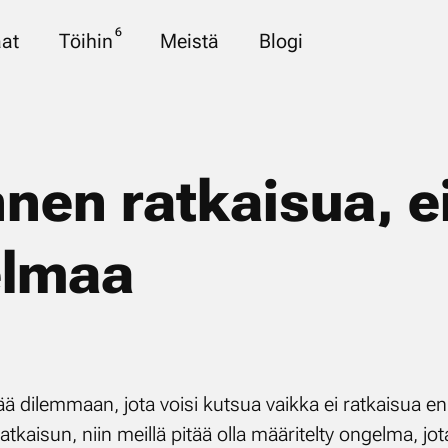
6
at
Töihin
Meistä
Blogi
en ratkaisua, ei
elmaa
ä di­lem­maan, jo­ta voi­si kut­sua vaik­ka ei rat­kai­sua en
t­kai­sun, niin meil­lä pi­tää ol­la mää­ri­tel­ty on­gel­ma, 