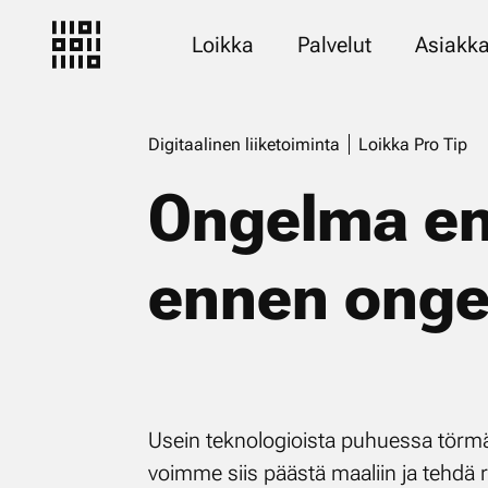
Loikka
Palvelut
Asiakka
Digitaalinen liiketoiminta
Loikka Pro Tip
Ongelma enn
ennen ong
Usein tek­no­lo­giois­ta pu­hues­sa tör­mä
voim­me siis pääs­tä maa­liin ja teh­dä ra