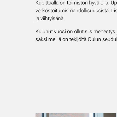
Ku­pit­taal­la on toi­mis­ton hy­vä ol­la. Up
ver­kos­toi­tu­mis­mah­dol­li­suuk­sis­ta. Li­
ja viih­tyi­sä­nä.
Ku­lu­nut vuo­si on ol­lut siis me­nes­tys j
säk­si meil­lä on te­ki­jöi­tä Ou­lun seu