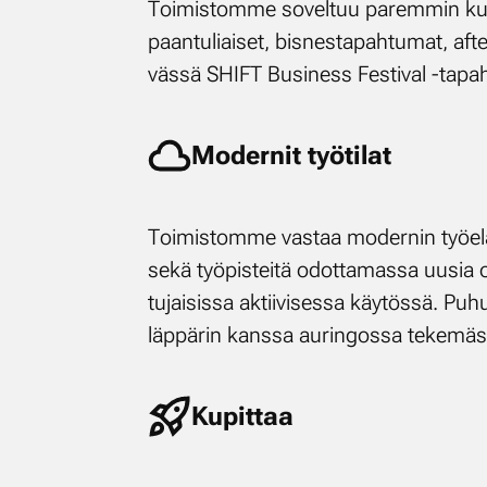
Toi­mis­tom­me so­vel­tuu pa­rem­min kuin
paan­tu­liai­set, bis­nes­ta­pah­tu­mat, af­te
väs­sä SHIFT Busi­ness Fes­ti­val -ta­p
Mo­der­nit työ­ti­lat
Toi­mis­tom­me vas­taa mo­der­nin työ­elä­mä
se­kä työ­pis­tei­tä odot­ta­mas­sa uusia os
tu­jai­sis­sa ak­tii­vi­ses­sa käy­tös­sä. Pu­h
läp­pä­rin kans­sa au­rin­gos­sa te­ke­mäs­
Ku­pit­taa