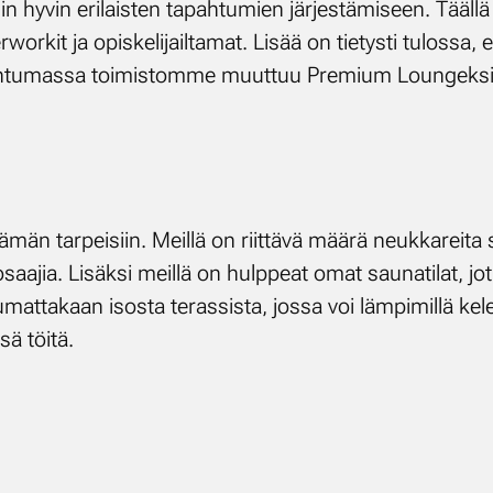
 hy­vin eri­lais­ten ta­pah­tu­mien jär­jes­tä­mi­seen. Tää
rwor­kit ja opis­ke­li­jail­ta­mat. Li­sää on tie­tys­ti tu­los­sa, 
ah­tu­mas­sa toi­mis­tom­me muut­tuu Pre­mium Loun­gek­si
n tar­pei­siin. Meil­lä on riit­tä­vä mää­rä neuk­ka­rei­ta si­sä
aa­jia. Li­säk­si meil­lä on hulp­peat omat sau­na­ti­lat, jot­k
u­mat­ta­kaan isos­ta te­ras­sis­ta, jos­sa voi läm­pi­mil­lä ke­le
sä töi­tä.