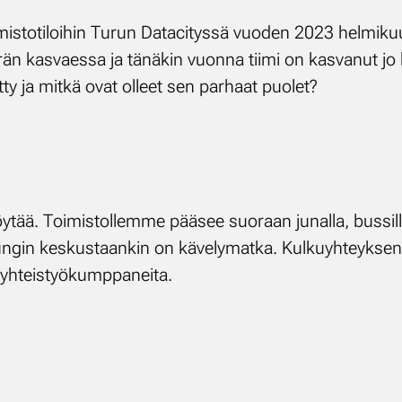
s­to­ti­loi­hin Tu­run Da­taci­tys­sä vuo­den 2023 hel­mi­kuus
ää­rän kas­vaes­sa ja tä­nä­kin vuon­na tii­mi on kas­va­nut jo ka
t­ty ja mit­kä ovat ol­leet sen par­haat puo­let?
­tää. Toi­mis­tol­lem­me pää­see suo­raan ju­nal­la, bus­sil­la
pun­gin kes­kus­taan­kin on kä­ve­ly­mat­ka. Kul­ku­yh­teyk­
yh­teis­työ­kump­pa­nei­ta.