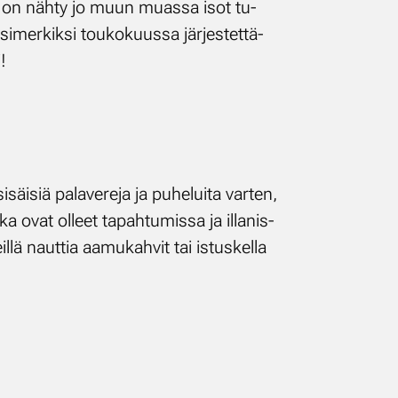
l­lä on näh­ty jo muun muas­sa isot tu­
esi­mer­kik­si tou­ko­kuus­sa jär­jes­tet­tä­
!
i­siä pa­la­ve­re­ja ja pu­he­lui­ta var­ten,
a ovat ol­leet ta­pah­tu­mis­sa ja il­la­nis­
il­lä naut­tia aa­mu­kah­vit tai is­tus­kel­la