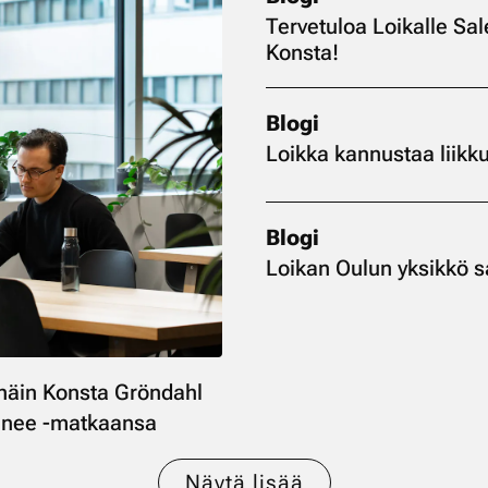
Tervetuloa Loikalle Sal
Konsta!
Blogi
Loikka kannustaa liik
Blogi
Loikan Oulun yksikkö 
 näin Konsta Gröndahl
ainee -matkaansa
Näytä lisää