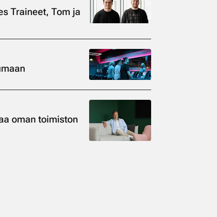
es Traineet, Tom ja
kumaan
saa oman toimiston