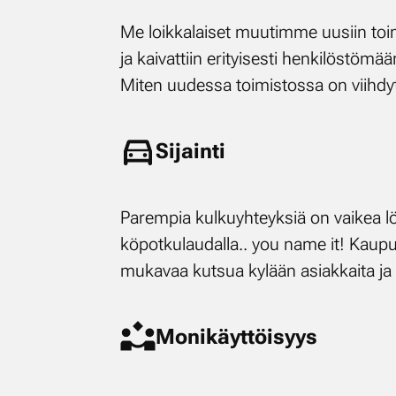
Me loik­ka­lai­set muu­tim­me uusiin toi­mi
ja kai­vat­tiin eri­tyi­ses­ti hen­ki­lös­tö­m
Mi­ten uu­des­sa toi­mis­tos­sa on viih­dy
Si­jain­ti
Pa­rem­pia kul­ku­yh­teyk­siä on vai­kea löy
kö­pot­ku­lau­dal­la.. you na­me it! Kau­
mu­ka­vaa kut­sua ky­lään asiak­kai­ta ja 
Mo­ni­käyt­töi­syys