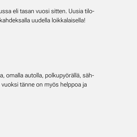
­sa eli ta­san vuo­si sit­ten. Uusia ti­lo­
h­dek­sal­la uu­del­la loik­ka­lai­sel­la!
, omal­la au­tol­la, pol­ku­pyö­räl­lä, säh­
sen vuok­si tän­ne on myös help­poa ja