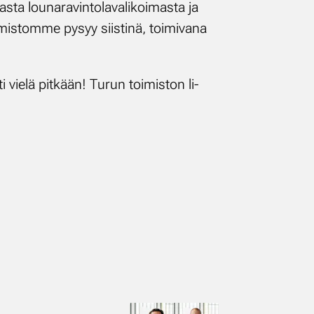
ta lou­na­ra­vin­to­la­va­li­koi­mas­ta ja
i­mis­tom­me py­syy siis­ti­nä, toi­mi­va­na
i vie­lä pit­kään! Tu­run toi­mis­ton li­