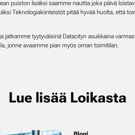
ean puis­ton li­säk­si saam­me naut­tia jo­ka päi­vä lois­ta­vas­
säk­si Tek­no­lo­gia­kiin­teis­töt pi­tää hy­vää huol­ta, et­tä to
a jat­kam­me tyy­ty­väi­si­nä Da­taci­tyn asuk­kai­na var­mas­t
­dul­la, jon­ne avaam­me pian myös oman toi­mi­ti­lan.
Lue li­sää Loi­kas­ta
Blogi