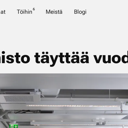
6
at
Töihin
Meistä
Blogi
isto täyttää vuo