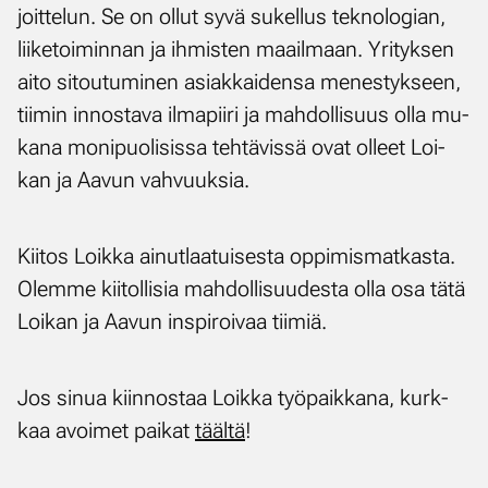
joit­te­lun. Se on ol­lut sy­vä su­kel­lus tek­no­lo­gian,
lii­ke­toi­min­nan ja ih­mis­ten maa­il­maan. Yri­tyk­sen
ai­to si­tou­tu­mi­nen asiak­kai­den­sa me­nes­tyk­seen,
tii­min in­nos­ta­va il­ma­pii­ri ja mah­dol­li­suus ol­la mu­
ka­na mo­ni­puo­li­sis­sa teh­tä­vis­sä ovat ol­leet Loi­
kan ja Aa­vun vah­vuuk­sia.
Kii­tos Loik­ka ai­nut­laa­tui­ses­ta op­pi­mis­mat­kas­ta.
Olem­me kii­tol­li­sia mah­dol­li­suu­des­ta ol­la osa tä­tä
Loi­kan ja Aa­vun ins­pi­roi­vaa tii­miä.
Jos si­nua kiin­nos­taa Loik­ka työ­paik­ka­na, kurk­
kaa avoi­met pai­kat
tääl­tä
!