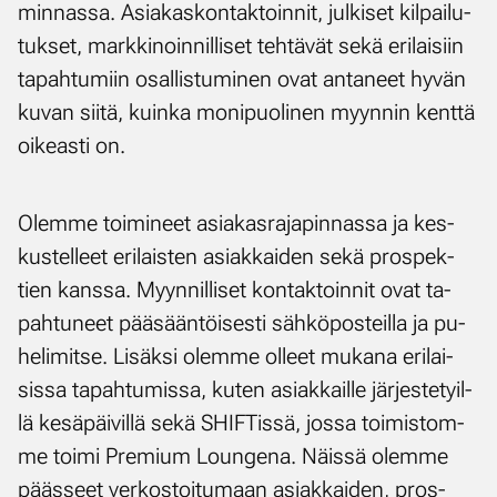
min­nas­sa. Asia­kas­kon­tak­toin­nit, jul­ki­set kil­pai­lu­
tuk­set, mark­ki­noin­nil­li­set teh­tä­vät se­kä eri­lai­siin
ta­pah­tu­miin osal­lis­tu­mi­nen ovat an­ta­neet hy­vän
ku­van sii­tä, kuin­ka mo­ni­puo­li­nen myyn­nin kent­tä
oi­keas­ti on.
Olem­me toi­mi­neet asia­kas­ra­ja­pin­nas­sa ja kes­
kus­tel­leet eri­lais­ten asiak­kai­den se­kä pros­pek­
tien kans­sa. Myyn­nil­li­set kon­tak­toin­nit ovat ta­
pah­tu­neet pää­sään­töi­ses­ti säh­kö­pos­teil­la ja pu­
he­li­mit­se. Li­säk­si olem­me ol­leet mu­ka­na eri­lai­
sis­sa ta­pah­tu­mis­sa, ku­ten asiak­kail­le jär­jes­te­tyil­
lä ke­sä­päi­vil­lä se­kä SHIF­Tis­sä, jos­sa toi­mis­tom­
me toi­mi Pre­mium Loun­ge­na. Näis­sä olem­me
pääs­seet ver­kos­toi­tu­maan asiak­kai­den, pros­