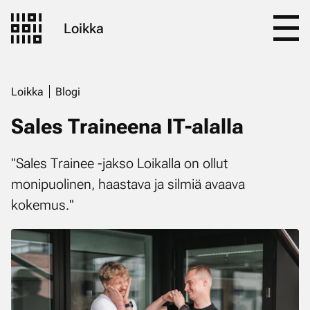
Loikka
Loikka
Blogi
Sales Traineena IT-alalla
"Sales Trainee -jakso Loikalla on ollut
monipuolinen, haastava ja silmiä avaava
kokemus."