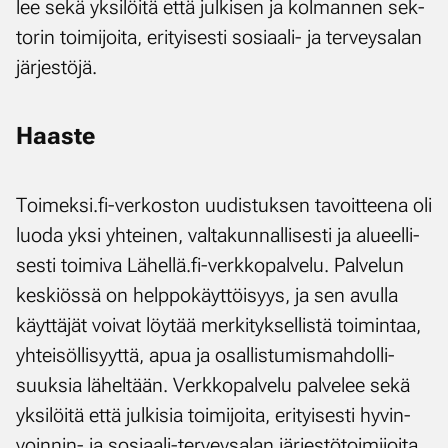
lee se­kä yk­si­löi­tä et­tä jul­ki­sen ja kol­man­nen sek­
to­rin toi­mi­joi­ta, eri­tyi­ses­ti so­si­aa­li- ja ter­vey­sa­lan
jär­jes­tö­jä.
Haas­te
Toi­mek­si.fi-ver­kos­ton uu­dis­tuk­sen ta­voit­tee­na oli
luo­da yk­si yh­tei­nen, val­ta­kun­nal­li­ses­ti ja alu­eel­li­
ses­ti toi­mi­va Lä­hel­lä.fi-verk­ko­pal­ve­lu. Pal­ve­lun
kes­kiös­sä on help­po­käyt­töi­syys, ja sen avul­la
käyt­tä­jät voi­vat löy­tää mer­ki­tyk­sel­lis­tä toi­min­taa,
yh­tei­söl­li­syyt­tä, apua ja osal­lis­tu­mis­mah­dol­li­
suuk­sia lä­hel­tään. Verk­ko­pal­ve­lu pal­ve­lee se­kä
yk­si­löi­tä et­tä jul­ki­sia toi­mi­joi­ta, eri­tyi­ses­ti hy­vin­
voin­nin- ja so­si­aa­li-ter­vey­sa­lan jär­jes­tö­toi­mi­joi­ta.