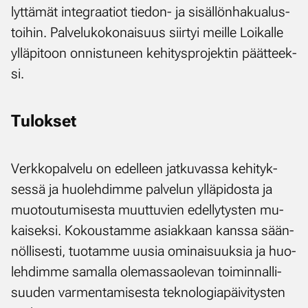
lyt­tä­mät in­te­graa­tiot tie­don- ja si­säl­lön­ha­kua­lus­
toi­hin. Pal­ve­lu­ko­ko­nai­suus siir­tyi meil­le Loi­kal­le
yl­lä­pi­toon on­nis­tu­neen ke­hi­tys­pro­jek­tin päät­teek­
si.
Tu­lok­set
Verk­ko­pal­ve­lu on edel­leen jat­ku­vas­sa ke­hi­tyk­
ses­sä ja huo­leh­dim­me pal­ve­lun yl­lä­pi­dos­ta ja
muo­tou­tu­mi­ses­ta muut­tu­vien edel­ly­tys­ten mu­
kai­sek­si. Ko­kous­tam­me asiak­kaan kans­sa sään­
nöl­li­ses­ti, tuo­tam­me uusia omi­nai­suuk­sia ja huo­
leh­dim­me sa­mal­la ole­mas­sao­le­van toi­min­nal­li­
suu­den var­men­ta­mi­ses­ta tek­no­lo­gia­päi­vi­tys­ten