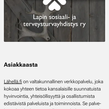
Asiak­kaas­ta
Lä­hel­lä.fi
on val­ta­kun­nal­li­nen verk­ko­pal­ve­lu, jo­ka
ko­ko­aa yh­teen tie­toa kan­sa­lai­sil­le suun­na­tuis­ta
hy­vin­voin­tia, yh­tei­söl­li­syyt­tä ja osal­lis­tu­mis­ta
edis­tä­vis­tä pal­ve­luis­ta ja toi­min­nois­ta. Se pal­ve­