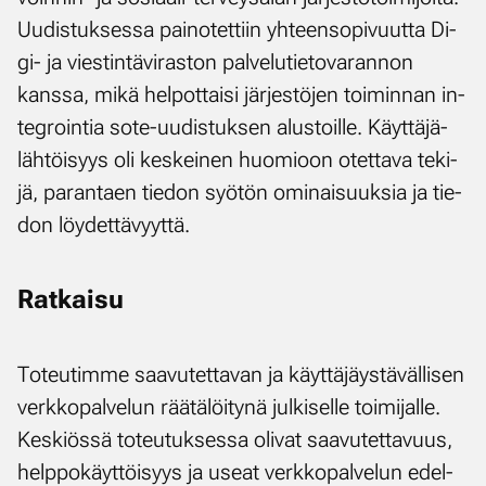
Uu­dis­tuk­ses­sa pai­no­tet­tiin yh­teen­so­pi­vuut­ta Di­
gi- ja vies­tin­tä­vi­ras­ton pal­ve­lu­tie­to­va­ran­non
kans­sa, mi­kä hel­pot­tai­si jär­jes­tö­jen toi­min­nan in­
tegroin­tia so­te-uu­dis­tuk­sen alus­toil­le. Käyt­tä­jä­
läh­töi­syys oli kes­kei­nen huo­mioon otet­ta­va te­ki­
jä, pa­ran­taen tie­don syö­tön omi­nai­suuk­sia ja tie­
don löy­det­tä­vyyt­tä.
Rat­kai­su
To­teu­tim­me saa­vu­tet­ta­van ja käyt­tä­jäys­tä­väl­li­sen
verk­ko­pal­ve­lun rää­tä­löi­ty­nä jul­ki­sel­le toi­mi­jal­le.
Kes­kiös­sä to­teu­tuk­ses­sa oli­vat saa­vu­tet­ta­vuus,
help­po­käyt­töi­syys ja useat verk­ko­pal­ve­lun edel­